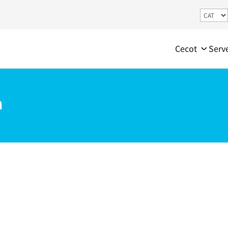
Cecot
Serv
a