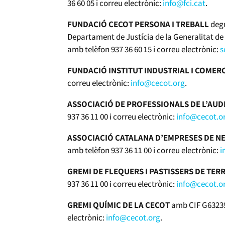
36 60 05 i correu electrònic:
info@fci.cat
.
FUNDACIÓ CECOT PERSONA I TREBALL
degu
Departament de Justícia de la Generalitat d
amb telèfon 937 36 60 15 i correu electrònic:
s
FUNDACIÓ INSTITUT INDUSTRIAL I COMER
correu electrònic:
info@cecot.org
.
ASSOCIACIÓ DE PROFESSIONALS DE L’AUD
937 36 11 00 i correu electrònic:
info@cecot.o
ASSOCIACIÓ CATALANA D’EMPRESES DE NE
amb telèfon 937 36 11 00 i correu electrònic:
i
GREMI DE FLEQUERS I PASTISSERS DE TER
937 36 11 00 i correu electrònic:
info@cecot.o
GREMI QUÍMIC DE LA CECOT
amb CIF G632393
electrònic:
info@cecot.org
.