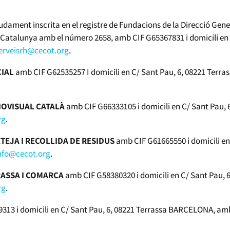
dament inscrita en el registre de Fundacions de la Direcció Genera
e Catalunya amb el número 2658, amb CIF G65367831 i domicili en
erveisrh@cecot.org
.
CIAL
amb CIF G62535257 I domicili en C/ Sant Pau, 6, 08221 Terra
IOVISUAL CATALÀ
amb CIF G66333105 i domicili en C/ Sant Pau,
rg
.
TEJA I RECOLLIDA DE RESIDUS
amb CIF G61665550 i domicili e
nfo@cecot.org
.
RASSA I COMARCA
amb CIF G58380320 i domicili en C/ Sant Pau,
rg
.
13 i domicili en C/ Sant Pau, 6, 08221 Terrassa BARCELONA, amb 