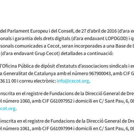
l Parlament Europeu i del Consell, de 27 d’abril de 2016 (d’ara e
onals i garantia dels drets digitals (d’ara endavant LOPDGDD) i q
rsonals comunicades a Cecot, seran incorporades a una Base de 
t (d’ara endavant Grup Cecot) detallades a continuació:
l’Oficina Pública de dipòsit d’estatuts d’associacions sindicals i 
e la Generalitat de Catalunya amb el número 967900043, amb CIF G
 11 00 i correu electrònic:
info@cecot.org
.
crita en el registre de Fundacions de la Direcció General de Dre
el número 1060, amb CIF G61097952 i domicili en C/ Sant Pau, 6,
cot.org
.
scrita en el registre de Fundacions de la Direcció General de Dre
el número 1061, amb CIF G61097994 i domicili en C/ Sant Pau, 6,