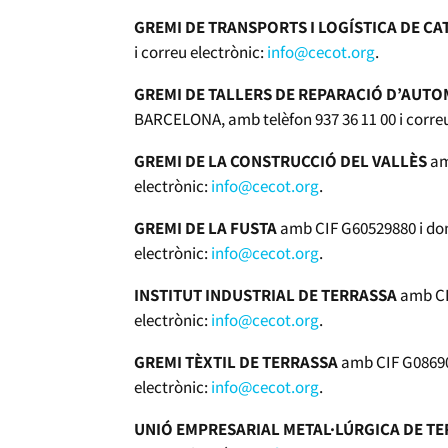
GREMI DE TRANSPORTS I LOGÍSTICA DE C
i correu electrònic:
info@cecot.org
.
GREMI DE TALLERS DE REPARACIÓ D’AUTO
BARCELONA, amb telèfon 937 36 11 00 i correu
GREMI DE LA CONSTRUCCIÓ DEL VALLÈS
am
electrònic:
info@cecot.org
.
GREMI DE LA FUSTA
amb CIF G60529880 i domi
electrònic:
info@cecot.org
.
INSTITUT INDUSTRIAL DE TERRASSA
amb CIF
electrònic:
info@cecot.org
.
GREMI TÈXTIL DE TERRASSA
amb CIF G086905
electrònic:
info@cecot.org
.
UNIÓ EMPRESARIAL METAL·LÚRGICA DE T