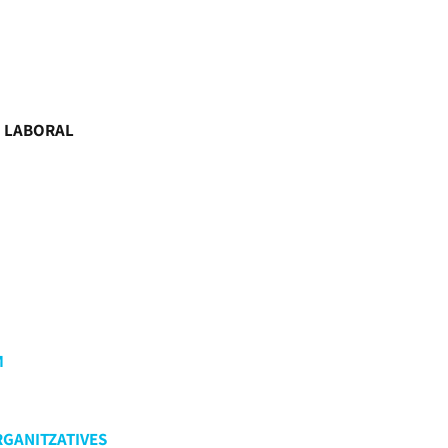
Ó LABORAL
M
RGANITZATIVES