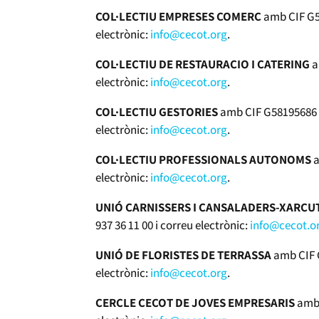
COL·LECTIU EMPRESES COMERÇ
amb CIF G58
electrònic:
info@cecot.org
.
COL·LECTIU DE RESTAURACIO I CATERING
a
electrònic:
info@cecot.org
.
COL·LECTIU GESTORIES
amb CIF G58195686 i
electrònic:
info@cecot.org
.
COL·LECTIU PROFESSIONALS AUTONOMS
a
electrònic:
info@cecot.org
.
UNIÓ CARNISSERS I CANSALADERS-XARCU
937 36 11 00 i correu electrònic:
info@cecot.o
UNIÓ DE FLORISTES DE TERRASSA
amb CIF G
electrònic:
info@cecot.org
.
CERCLE CECOT DE JOVES EMPRESARIS
amb 