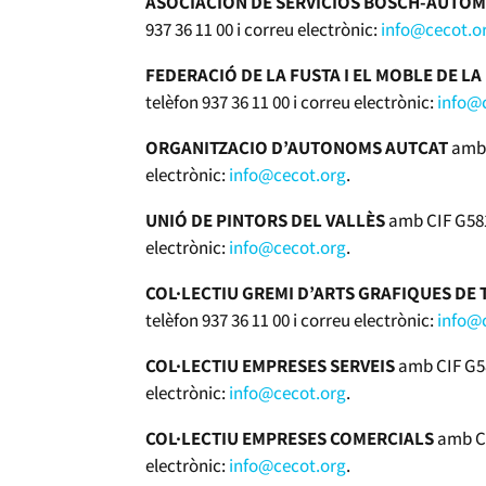
ASOCIACIÓN DE SERVICIOS BOSCH-AUTO
937 36 11 00 i correu electrònic:
info@cecot.o
FEDERACIÓ DE LA FUSTA I EL MOBLE DE L
telèfon 937 36 11 00 i correu electrònic:
info@
ORGANITZACIO D’AUTONOMS AUTCAT
amb 
electrònic:
info@cecot.org
.
UNIÓ DE PINTORS DEL VALLÈS
amb CIF G5819
electrònic:
info@cecot.org
.
COL·LECTIU GREMI D’ARTS GRAFIQUES DE
telèfon 937 36 11 00 i correu electrònic:
info@
COL·LECTIU EMPRESES SERVEIS
amb CIF G58
electrònic:
info@cecot.org
.
COL·LECTIU EMPRESES COMERCIALS
amb CI
electrònic:
info@cecot.org
.