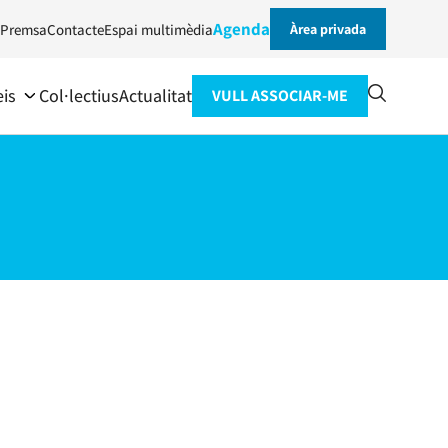
Agenda
Premsa
Contacte
Espai multimèdia
Àrea privada
eis
Col·lectius
Actualitat
VULL ASSOCIAR-ME