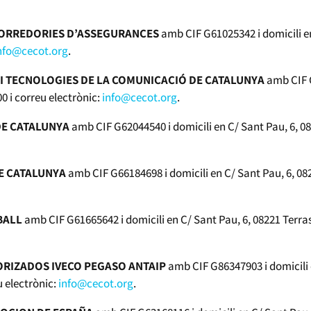
CORREDORIES D’ASSEGURANCES
amb CIF G61025342 i domicili e
nfo@cecot.org
.
I TECNOLOGIES DE LA COMUNICACIÓ DE CATALUNYA
amb CIF G
 i correu electrònic:
info@cecot.org
.
DE CATALUNYA
amb CIF G62044540 i domicili en C/ Sant Pau, 6, 
DE CATALUNYA
amb CIF G66184698 i domicili en C/ Sant Pau, 6, 0
BALL
amb CIF G61665642 i domicili en C/ Sant Pau, 6, 08221 Terr
ORIZADOS IVECO PEGASO ANTAIP
amb CIF G86347903 i domicili 
 electrònic:
info@cecot.org
.