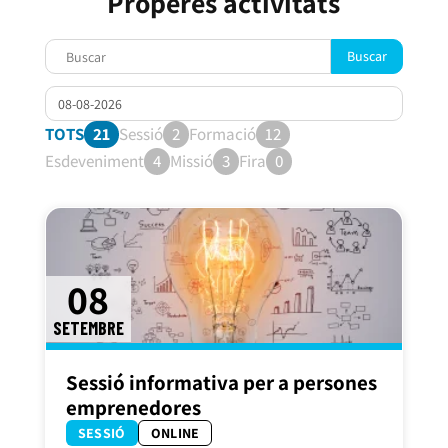
Properes activitats
Buscar
TOTS
21
Sessió
2
Formació
12
Esdeveniment
4
Missió
3
Fira
0
08
SETEMBRE
Sessió informativa per a persones
emprenedores
SESSIÓ
ONLINE