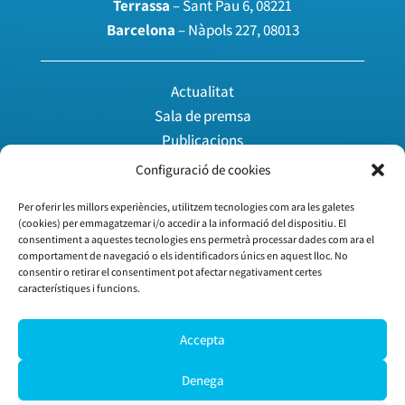
Terrassa
– Sant Pau 6, 08221
Barcelona
– Nàpols 227, 08013
Actualitat
Sala de premsa
Publicacions
Espai multimèdia
Configuració de cookies
Per oferir les millors experiències, utilitzem tecnologies com ara les galetes
Agenda
(cookies) per emmagatzemar i/o accedir a la informació del dispositiu. El
consentiment a aquestes tecnologies ens permetrà processar dades com ara el
Àrea privada
comportament de navegació o els identificadors únics en aquest lloc. No
Treballa amb nosaltres
consentir o retirar el consentiment pot afectar negativament certes
característiques i funcions.
Vull associar-me
Accepta
Guia d’inici
Denega
Descobreix Cecot | Open
Utilitzem galetes per a oferir-te la millor experiència a la nostra web.