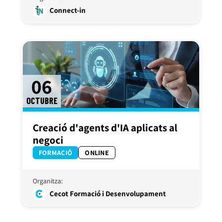
Connect-in
06
OCTUBRE
Creació d'agents d'IA aplicats al
negoci
FORMACIÓ
ONLINE
Organitza:
Cecot Formació i Desenvolupament