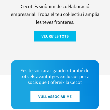
Cecot és sinònim de col·laboració
empresarial. Troba el teu col·lectiu i amplia
les teves fronteres.
VEURE'LS TOTS
Fes-te soci ara i gaudeix també de
tots els avantatges exclusius per a
socis que t’ofereix la Cecot
VULL ASSOCIAR-ME