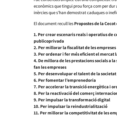
econòmics que tingui prou força com per dur a 
inèrcies que s’han demostrat caduques o inefi
El document recull les
Propostes de la Cecot
1. Per crear escenaris reals i operatius de 
publicoprivada
2. Per millorar la fiscalitat de les emprese
3. Per ordenar i fer més eficient el mercat 
4. De millora de les prestacions socials a la
fan les empreses
5. Per desenvolupar el talent de la societat
6. Per fomentar l’emprenedoria
7. Per accelerar la transició energètica i o
8. Per la reactivació del comerç internacio
9. Per impulsar la transformació digital
10. Per impulsar la reindustrialització
11. Per millorar la competitivitat de les e