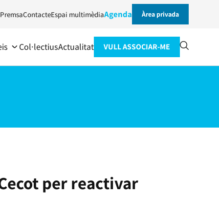
Agenda
Premsa
Contacte
Espai multimèdia
Àrea privada
eis
Col·lectius
Actualitat
VULL ASSOCIAR-ME
Cecot per reactivar