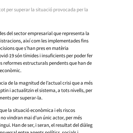
t per superar la situació provocada per la
es del sector empresarial que representa la
nistracions, així com les implementades fins
ecisions que s’han pres en matèria
ovid-19 són tímides i insuficients per poder fer
es reformes estructurals pendents que han de
 econòmic.
cia de la magnitud de l’actual crisi que a més
n i actualitzin el sistema, a tots nivells, per
uments per superar-la.
que la situació econòmica i els riscos
 no vindran mai d’un únic actor, per més
ui. Han de ser, i seran, el resultat del diàleg
sversal entre agents polítics, socials i