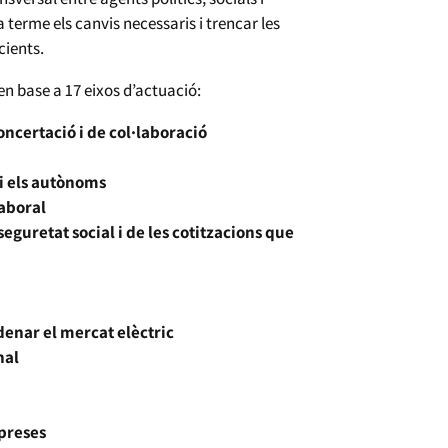
terme els canvis necessaris i trencar les
cients.
en base a 17 eixos d’actuació:
concertació i de col·laboració
s i els autònoms
laboral
 seguretat social i de les cotitzacions que
rdenar el mercat elèctric
nal
mpreses