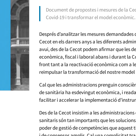
Document de propostes i mesures de la Ceco
Covid-19 i transformar el model econòmic.
Després d’analitzar les mesures demandades d
Cecot en els darrers anys a les diferents admi
avui, des de la Cecot podem afirmar que les d
econòmica, fiscal i laboral abans i durant la C
front tant a la reactivació econòmica com a l
reimpulsar la transformació del nostre model
Cal que les administracions prenguin conscièn
de sanitària ha esdevingut econòmica, i readapti
facilitar i accelerar la implementació d’instr
Des de la Cecot insistim a les administracions 
sanitaris són tan importants que les solucions
poder de gestió de competències que aquest ting
i de consensos amplis. Cal una complicitat tran