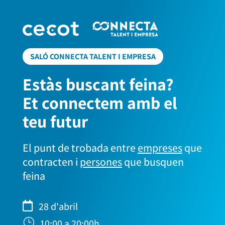
SALÓ CONNECTA TALENT I EMPRESA
Estàs buscant
feina
?
Et connectem amb el
teu futur
El punt de trobada entre
empreses
que
contracten i
persones
que busquen
feina

28 d'abril
}
10:00 a 20:00h