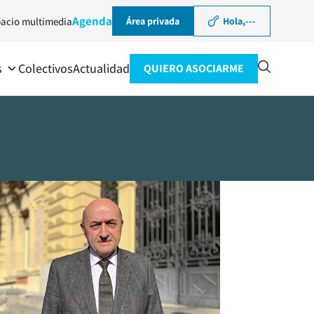
Agenda
acio multimedia
Área privada
Hola,
---
s
Colectivos
Actualidad
QUIERO ASOCIARME