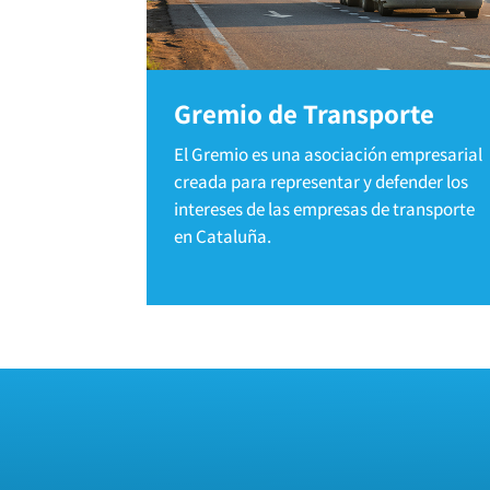
Gremio de Transporte
El Gremio es una asociación empresarial
creada para representar y defender los
intereses de las empresas de transporte
en Cataluña.