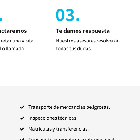
actaremos
Te damos respuesta
retar una visita
Nuestros asesores resolverán
l o llamada
todas tus dudas
a
Transporte de mercancías peligrosas.

Inspecciones técnicas.

Matrículas y transferencias.

Transporte comunitario e internacional.
