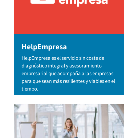
HelpEmpresa
HelpEmpresa es el servicio sin coste de
diagnóstico integral y asesoramiento
empresarial que acompaña a las empresas
para que sean más resilientes y viables en el
tiempo.