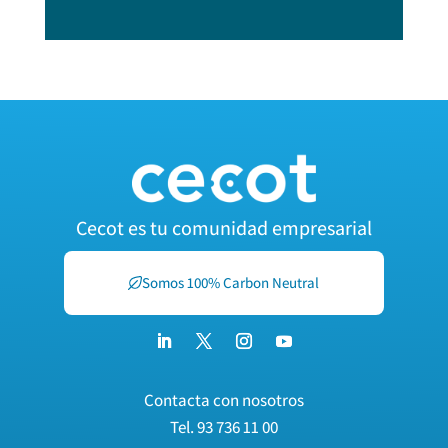
Cecot es tu comunidad empresarial
Somos 100% Carbon Neutral
Contacta con nosotros
Tel.
93 736 11 00