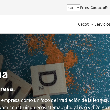
Prensa
Contacto
Esp
Cecot
Servicio
na
resa.
empresa como un foco de irradiación de la lengua. 
para construir un ecosistema cultural rico y diverso 