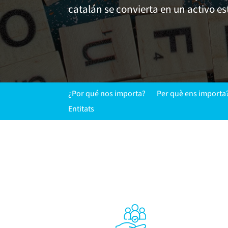
catalán se convierta en un activo es
¿Por qué nos importa?
Per què ens importa
Entitats