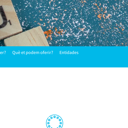
er?
Què et podem oferir?
Entidades