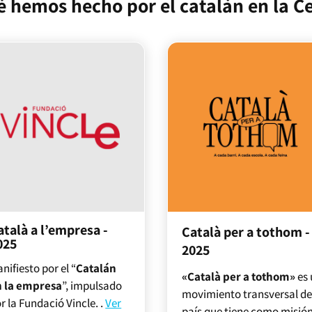
 hemos hecho por el catalán en la C
atalà a l’empresa -
Català per a tothom -
025
2025
nifiesto por el “
Catalán
«Català per a tothom»
es 
n la empresa
”, impulsado
movimiento transversal d
r la Fundació Vincle.
.
Ver
país que tiene como misió