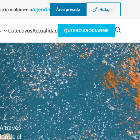
Agenda
acio multimedia
Área privada
Hola,
---
s
Colectivos
Actualidad
QUIERO ASOCIARME
A través
donde el