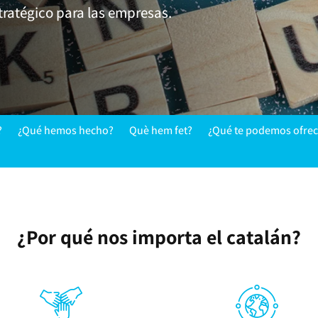
tratégico para las empresas.
?
¿Qué hemos hecho?
Què hem fet?
¿Qué te podemos ofrec
¿Por qué nos importa el catalán?