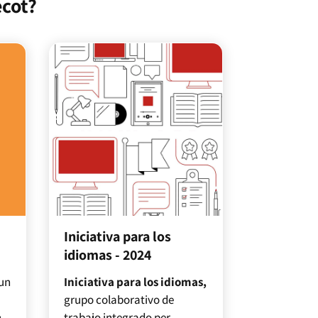
ecot?
Iniciativa para los
idiomas - 2024
un
Iniciativa para los idiomas,
e
grupo colaborativo de
n
trabajo integrado per