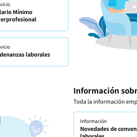
vicio
lario Mínimo
terprofesional
vicio
denanzas laborales
Información sob
Toda la información empr
Información
Novedades de conven
laborales