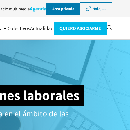
Agenda
acio multimedia
Área privada
Hola,
---
s
Colectivos
Actualidad
QUIERO ASOCIARME
ones laborales
 en el ámbito de las