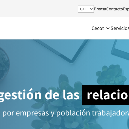
Prensa
Contacto
Esp
Cecot
Servicio
 gestión de las
relaci
 por empresas y población trabajadora