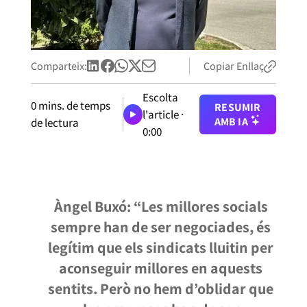
Comparteix:
Copiar Enllaç
Escolta
0
mins. de temps
RESUMIR
l'article ·
AMB IA
de lectura
0:00
Àngel Buxó: “Les millores socials
sempre han de ser negociades, és
legítim que els sindicats lluitin per
aconseguir millores en aquests
sentits. Però no hem d’oblidar que