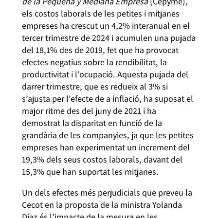
de la Pequeña y Mediana Empresa
(Cepyme),
els costos laborals de les petites i mitjanes
empreses ha crescut un 4,2% interanual en el
tercer trimestre de 2024 i acumulen una pujada
del 18,1% des de 2019, fet que ha provocat
efectes negatius sobre la rendibilitat, la
productivitat i l’ocupació. Aquesta pujada del
darrer trimestre, que es redueix al 3% si
s’ajusta per l’efecte de a inflació, ha suposat el
major ritme des del juny de 2021 i ha
demostrat la disparitat en funció de la
grandària de les companyies, ja que les petites
empreses han experimentat un increment del
19,3% dels seus costos laborals, davant del
15,3% que han suportat les mitjanes.
Un dels efectes més perjudicials que preveu la
Cecot en la proposta de la ministra Yolanda
Díaz és l’impacte de la mesura en les