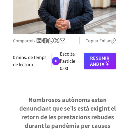
Comparteix:
Copiar Enllaç
Escolta
0
mins. de temps
RESUMIR
l'article ·
AMB IA
de lectura
0:00
Nombrosos autònoms estan
denunciant que se’ls està exigint el
retorn de les prestacions rebudes
durant la pandèmia per causes