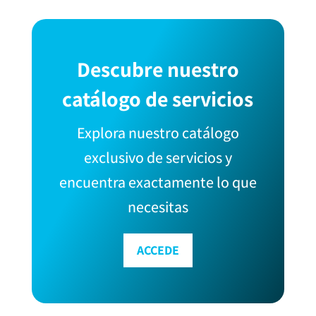
Descubre nuestro
catálogo de servicios
Explora nuestro catálogo
exclusivo de servicios y
encuentra exactamente lo que
necesitas
ACCEDE