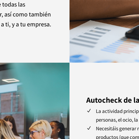
todas las
r, así como también
a ti, y a tu empresa.
Autocheck de l
La actividad princip
N
personas, el ocio, la
Necesitáis generar r
N
productos (que com