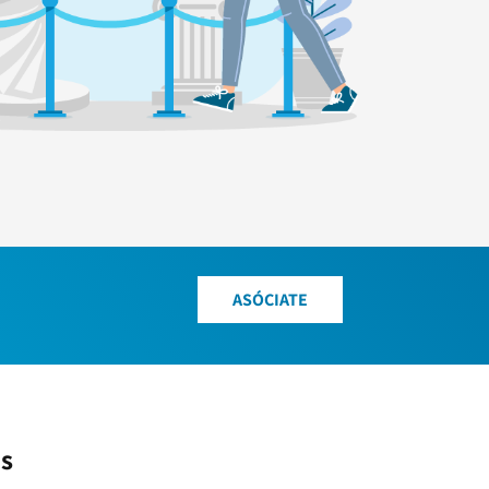
ASÓCIATE
es