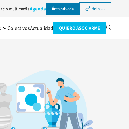
Agenda
acio multimedia
Área privada
Hola,
---
s
Colectivos
Actualidad
QUIERO ASOCIARME