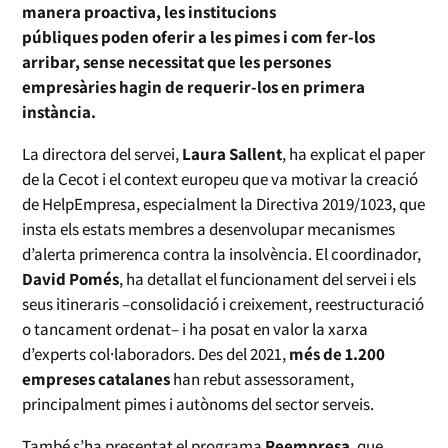
manera proactiva, les institucions
públiques poden oferir a les pimes i com fer-los
arribar, sense necessitat que les persones
empresàries hagin de requerir-los en primera
instància.
La directora del servei,
Laura Sallent
, ha explicat el paper
de la Cecot i el context europeu que va motivar la creació
de HelpEmpresa, especialment la Directiva 2019/1023, que
insta els estats membres a desenvolupar mecanismes
d’alerta primerenca contra la insolvència. El coordinador,
David Pomés
, ha detallat el funcionament del servei i els
seus itineraris –consolidació i creixement, reestructuració
o tancament ordenat– i ha posat en valor la xarxa
d’experts col·laboradors. Des del 2021,
més de 1.200
empreses catalanes
han rebut assessorament,
principalment pimes i autònoms del sector serveis.
També s’ha presentat el programa
Reempresa
, que