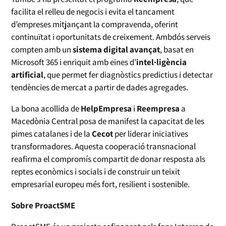
facilita el relleu de negocis i evita el tancament
d’empreses mitjançant la compravenda, oferint
continuïtat i oportunitats de creixement. Ambdós serveis
compten amb un
sistema digital avançat
, basat en
Microsoft 365 i enriquit amb eines d’
intel·ligència
artificial
, que permet fer diagnòstics predictius i detectar
tendències de mercat a partir de dades agregades.
La bona acollida de
HelpEmpresa
i
Reempresa
a
Macedònia Central posa de manifest la capacitat de les
pimes catalanes i de la
Cecot
per liderar iniciatives
transformadores. Aquesta cooperació transnacional
reafirma el compromís compartit de donar resposta als
reptes econòmics i socials i de construir un teixit
empresarial europeu més fort, resilient i sostenible.
Sobre ProactSME