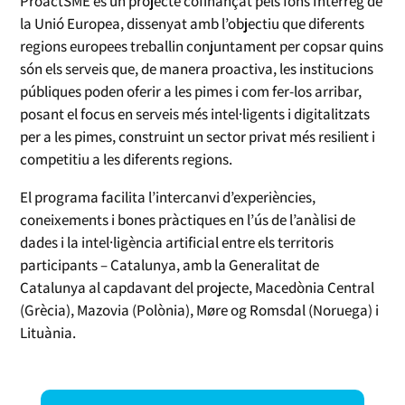
ProactSME és un projecte cofinançat pels fons Interreg de
la Unió Europea, dissenyat amb l’objectiu que diferents
regions europees treballin conjuntament per copsar quins
són els serveis que, de manera proactiva, les institucions
públiques poden oferir a les pimes i com fer-los arribar,
posant el focus en serveis més intel·ligents i digitalitzats
per a les pimes, construint un sector privat més resilient i
competitiu a les diferents regions.
El programa facilita l’intercanvi d’experiències,
coneixements i bones pràctiques en l’ús de l’anàlisi de
dades i la intel·ligència artificial entre els territoris
participants – Catalunya, amb la Generalitat de
Catalunya al capdavant del projecte, Macedònia Central
(Grècia), Mazovia (Polònia), Møre og Romsdal (Noruega) i
Lituània.