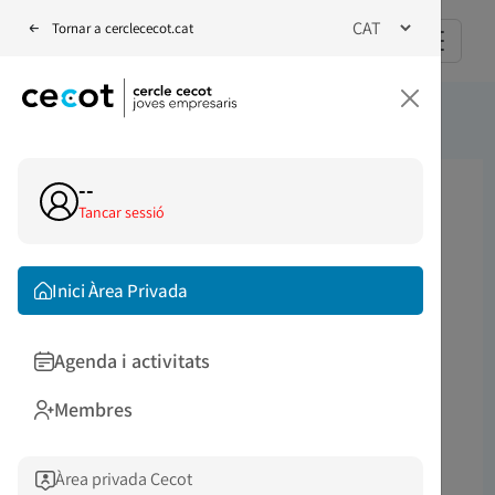
*/
Tornar a cerclececot.cat
--
Agenda
<
Tancar sessió
Sopar de Nadal 2024 |
Inici Àrea Privada
Cercle Joves Empresaris
Agenda i activitats
ESDEVENIMENT
PRESENCIAL
Membres
2024-11-29
18:30
Àrea privada Cecot