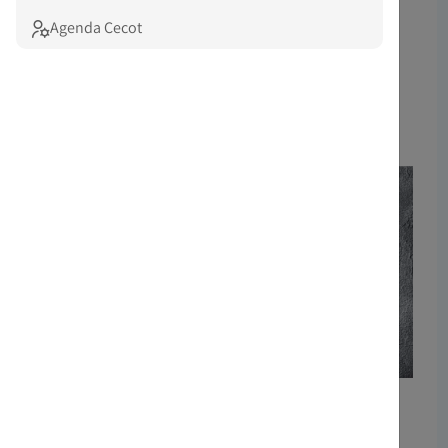
El Vapor de Prodis, carrer del Bruc, 24,
Agenda Cecot
Terrassa
Obert
INSCRIU-TE
Comparteix: