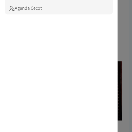
18:30
Agenda Cecot
HYBCLUB, C/ Colom, 451 - Nav C 22,
08223 Terrassa
---
INSCRIU-TE