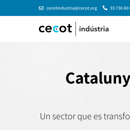
cecotindustria@cecot.org
93 736 60 


Cataluny
Un sector que es transf