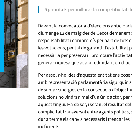
5 prioritats per millorar la competitivitat 
Davant la convocatòria d’eleccions anticipad
diumenge 12 de maig des de Cecot demanem als
responsabilitat i compromís per part de tots e
les votacions, per tal de garantir l’estabilitat 
necessària per preservar i promoure l’activita
generar riquesa que acabi redundant en el ben
Per assolir-ho, des d’aquesta entitat ens posem
amb representació parlamentària sigui quin sigu
de sumar sinergies en la consecució d’objectiu
solucions no vindran mai d’un únic actor, pe
aquest tingui. Ha de ser, i seran, el resultat d
complicitat transversal entre agents polítics,
dur a terme els canvis necessaris i trencar le
ineficients.