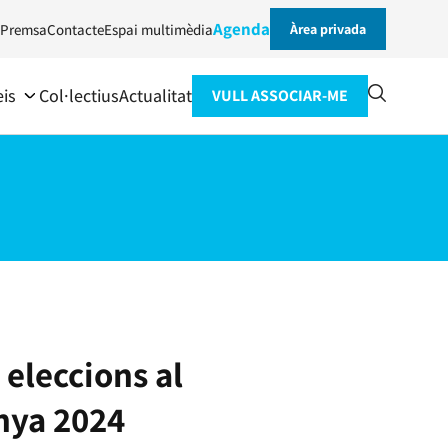
Agenda
Premsa
Contacte
Espai multimèdia
Àrea privada
eis
Col·lectius
Actualitat
VULL ASSOCIAR-ME
 eleccions al
nya 2024