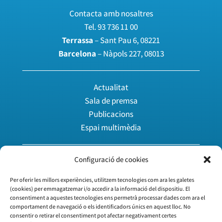
Contacta amb nosaltres
Tel.
93 736 11 00
Terrassa
– Sant Pau 6, 08221
Barcelona
– Nàpols 227, 08013
Actualitat
Sala de premsa
Publicacions
Espai multimèdia
Configuració de cookies
Agenda
Àrea privada
Per oferir les millors experiències, utilitzem tecnologies com ara les galetes
Treballa amb nosaltres
(cookies) per emmagatzemar i/o accedir a la informació del dispositiu. El
consentiment a aquestes tecnologies ens permetrà processar dades com ara el
Vull associar-me
comportament de navegació o els identificadors únics en aquest lloc. No
consentir o retirar el consentiment pot afectar negativament certes