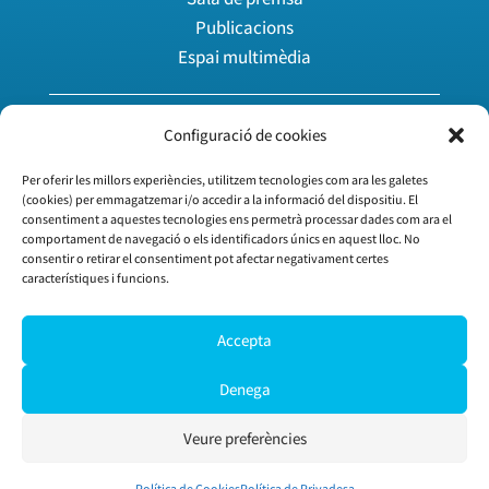
Publicacions
Espai multimèdia
Agenda
Configuració de cookies
Àrea privada
Per oferir les millors experiències, utilitzem tecnologies com ara les galetes
Treballa amb nosaltres
(cookies) per emmagatzemar i/o accedir a la informació del dispositiu. El
Vull associar-me
consentiment a aquestes tecnologies ens permetrà processar dades com ara el
comportament de navegació o els identificadors únics en aquest lloc. No
consentir o retirar el consentiment pot afectar negativament certes
característiques i funcions.
Guia d’inici
Descobreix Cecot | Open
Accepta
Clubs i comissions
Coneix la Cecot
Denega
Utilitzem galetes per a oferir-te la millor experiència a la nostra web.
Podeu esbrinar més sobre quines galetes estem utilitzant o
Veure preferències
desactivar-les en
Configurar
.
© 2026 Cecot
Política de privadesa
Política de cookies
Avís legal
Accepta
Rebutja
Configurar
Política de Cookies
Política de Privadesa