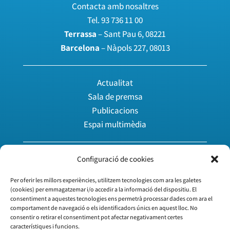
Contacta amb nosaltres
Tel.
93 736 11 00
Terrassa
– Sant Pau 6, 08221
Barcelona
– Nàpols 227, 08013
Actualitat
Sala de premsa
Publicacions
Espai multimèdia
Agenda
Configuració de cookies
Àrea privada
Per oferir les millors experiències, utilitzem tecnologies com ara les galetes
Treballa amb nosaltres
(cookies) per emmagatzemar i/o accedir a la informació del dispositiu. El
consentiment a aquestes tecnologies ens permetrà processar dades com ara el
Vull associar-me
comportament de navegació o els identificadors únics en aquest lloc. No
consentir o retirar el consentiment pot afectar negativament certes
característiques i funcions.