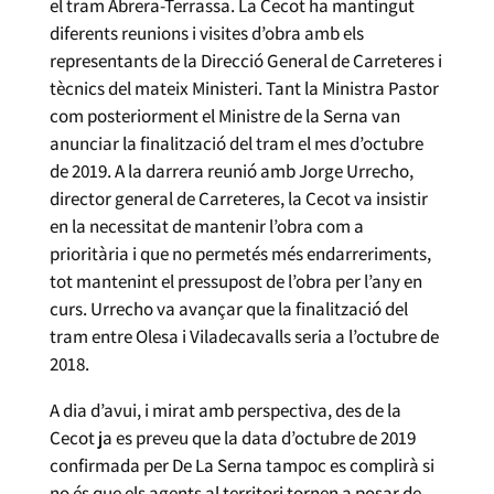
el tram Abrera-Terrassa. La Cecot ha mantingut
diferents reunions i visites d’obra amb els
representants de la Direcció General de Carreteres i
tècnics del mateix Ministeri. Tant la Ministra Pastor
com posteriorment el Ministre de la Serna van
anunciar la finalització del tram el mes d’octubre
de 2019. A la darrera reunió amb Jorge Urrecho,
director general de Carreteres, la Cecot va insistir
en la necessitat de mantenir l’obra com a
prioritària i que no permetés més endarreriments,
tot mantenint el pressupost de l’obra per l’any en
curs. Urrecho va avançar que la finalització del
tram entre Olesa i Viladecavalls seria a l’octubre de
2018.
A dia d’avui, i mirat amb perspectiva, des de la
Cecot ja es preveu que la data d’octubre de 2019
confirmada per De La Serna tampoc es complirà si
no és que els agents al territori tornen a posar de