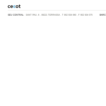
SEU CENTRAL:
SANT PAU, 6 . 08221 TERRASSA . T 902 934 060 . F 902 934 075
BARC