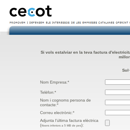
Si vols estalviar en la teva factura d'electric
millo
Sol·
Nom Empresa:*
Telèfon:*
Nom i cognoms persona de
contacte:*
Correu electrònic:*
Adjunta l'última factura elèctrica
(
):
fitxers inferiors a 5 MB de pes