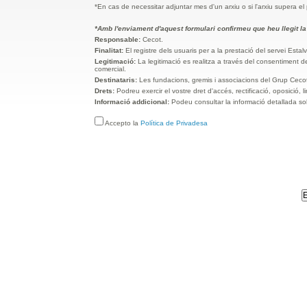
*En cas de necessitar adjuntar mes d'un arxiu o si l'arxiu supera el 
*Amb l'enviament d'aquest formulari confirmeu que heu llegit l
Responsable:
Cecot.
Finalitat:
El registre dels usuaris per a la prestació del servei Esta
Legitimació:
La legitimació es realitza a través del consentiment de
comercial.
Destinataris:
Les fundacions, gremis i associacions del Grup Ceco
Drets:
Podreu exercir el vostre dret d'accés, rectificació, oposició, 
Informació addicional:
Podeu consultar la informació detallada sob
Accepto la
Política de Privadesa