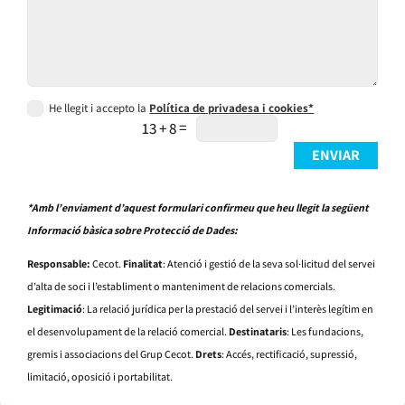
He llegit i accepto la
Política de privadesa i cookies*
=
13 + 8
ENVIAR
*Amb l’enviament d’aquest formulari confirmeu que heu llegit la següent
Informació bàsica sobre Protecció de Dades:
Responsable:
Cecot.
Finalitat
: Atenció i gestió de la seva sol·licitud del servei
d’alta de soci i l’establiment o manteniment de relacions comercials.
Legitimació
: La relació jurídica per la prestació del servei i l’interès legítim en
el desenvolupament de la relació comercial.
Destinataris
: Les fundacions,
gremis i associacions del Grup Cecot.
Drets
: Accés, rectificació, supressió,
limitació, oposició i portabilitat.