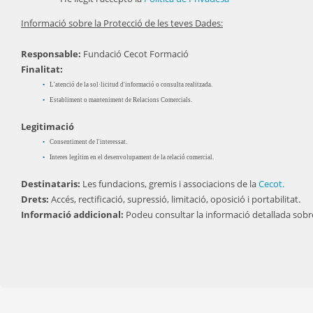
Informació sobre la Protecció de les teves Dades:
Responsable:
Fundació Cecot Formació
Finalitat:
L'atenció de la sol·licitud d'informació o consulta realitzada.
Establiment o manteniment de Relacions Comercials.
Legitimació
Consentiment de l'interessat.
Interes legítim en el desenvolupament de la relació comercial.
Destinataris:
Les fundacions, gremis i associacions de la
Cecot.
Drets:
Accés, rectificació, supressió, limitació, oposició i portabilitat.
Informació addicional:
Podeu consultar la informació detallada sobr