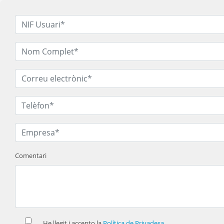
Comentari
He llegit i accepto la
Política de Privadesa